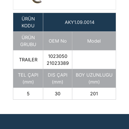
ÜRÜN
AKY1.09.0014
KODU
ÜRÜN
OEM No
Model
GRUBU
1023050
TRAILER
21023389
TEL ÇAPI
DIS ÇAPI
BOY UZUNLUGU
(mm)
(mm)
(mm)
5
30
201