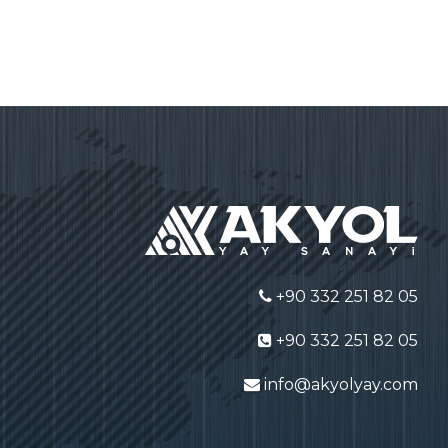
+90 332 251 82 05
+90 332 251 82 05
info@akyolyay.com