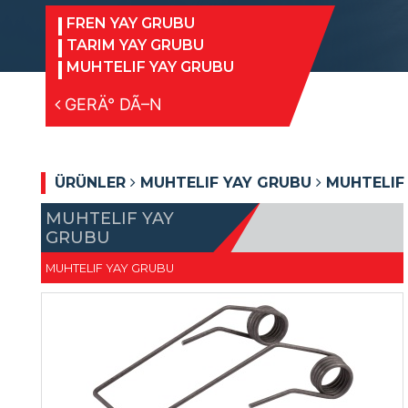
FREN YAY GRUBU
TARIM YAY GRUBU
MUHTELIF YAY GRUBU
GERÄ° DÃ–N
ÜRÜNLER
MUHTELIF YAY GRUBU
MUHTELIF
MUHTELIF YAY
GRUBU
MUHTELIF YAY GRUBU