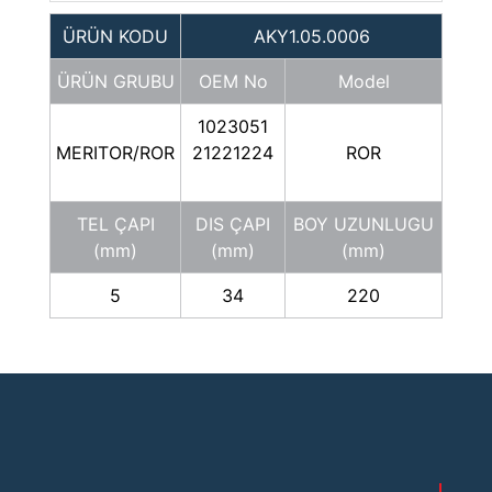
ÜRÜN KODU
AKY1.05.0006
ÜRÜN GRUBU
OEM No
Model
1023051
MERITOR/ROR
21221224
ROR
TEL ÇAPI
DIS ÇAPI
BOY UZUNLUGU
(mm)
(mm)
(mm)
5
34
220