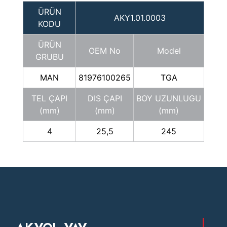
ÜRÜN
AKY1.01.0003
KODU
ÜRÜN
OEM No
Model
GRUBU
MAN
81976100265
TGA
TEL ÇAPI
DIS ÇAPI
BOY UZUNLUGU
(mm)
(mm)
(mm)
4
25,5
245