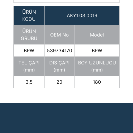
ÜRÜN
AKY1.03.0019
KODU
ÜRÜN
OEM No
Model
GRUBU
BPW
539734170
BPW
TEL ÇAPI
DIS ÇAPI
BOY UZUNLUGU
(mm)
(mm)
(mm)
3,5
20
180